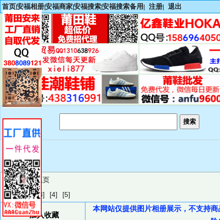
首页
安福相册
安福商家
安福搜索
安福搜索备用
注册
退出
|
|
|
|
|
|
下一页
尾页
[1]
[2]
[3]
[4]
[5]
本网站仅提供图片相册展示，不支持商
加入收藏