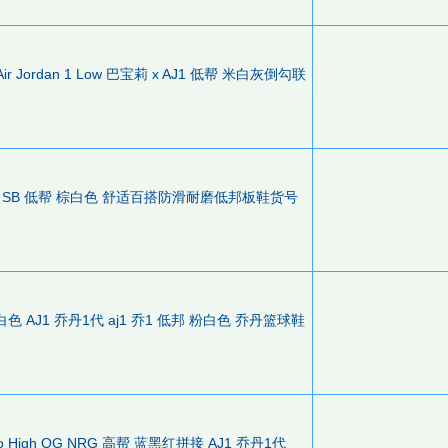
tt x Air Jordan 1 Low 巴宝莉 x AJ1 低帮 米白灰倒勾联
Low 耐克 SB 低帮 棕白色 舒适百搭防滑耐磨低邦板鞋货号
低帮 粉白色 AJ1 乔丹1代 aj1 乔1 低邦 粉白色 乔丹篮球鞋
 Retro High OG NRG 高帮 蓝黑红拼接 AJ1 乔丹1代