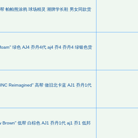
iner 低帮 帕帕熊涂鸦 球场精灵 潮牌学长鞋 男女同款货
 "Seafoam" 绿色 AJ4 乔丹4代 aj4 乔4 乔丹4 绿银色货
OG "UNC Reimagined" 高帮 做旧北卡蓝 AJ1 乔丹1代
adow Brown" 低帮 白棕色 AJ1 乔丹1代 aj1 乔1 低邦