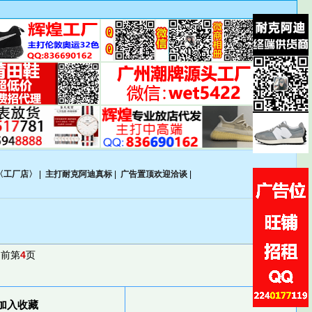
〈工厂店〉
|
主打耐克阿迪真标
|
广告置顶欢迎洽谈
|
当前第
4
页
加入收藏