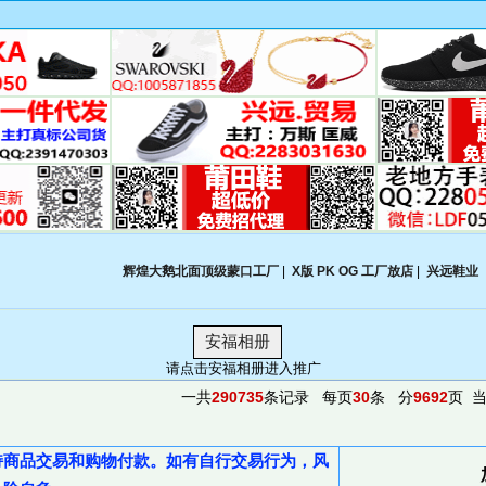
辉煌大鹅北面顶级蒙口工厂
|
X版 PK OG 工厂放店
|
兴远鞋业
安福相册
请点击安福相册进入推广
一共
290735
条记录 每页
30
条 分
9692
页 
持商品交易和购物付款。如有自行交易行为，风