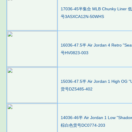
17036-45半集合 MLB Chunky L
号3ASXCA12N-50WHS
16036-47.5半 Air Jordan 4 Retro
号HV0823-003
15036-47.5半 Air Jordan 1 High 
货号DZ5485-402
14036-46半 Air Jordan 1 Low "Sh
棕白色货号DC0774-203