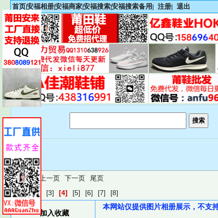
首页
安福相册
安福商家
安福搜索
安福搜索备用
注册
退出
|
|
|
|
|
|
首页
上一页
下一页
尾页
[1]
[2]
[3]
[4]
[5]
[6]
[7]
[8]
本网站仅提供图片相册展示，不支
加入收藏