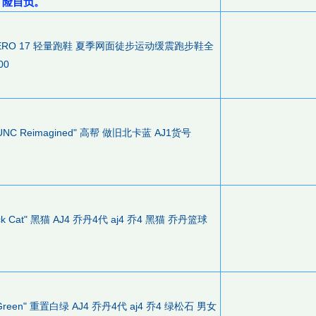
险自负。
 VOMERO 17 轻量跑鞋 夏季网面徒步运动缓震跑步鞋全
00
OG "UNC Reimagined" 高帮 做旧北卡蓝 AJ1货号
"Black Cat" 黑猫 AJ4 乔丹4代 aj4 乔4 黑猫 乔丹篮球
Pine Green" 重置白绿 AJ4 乔丹4代 aj4 乔4 绿松石 男女