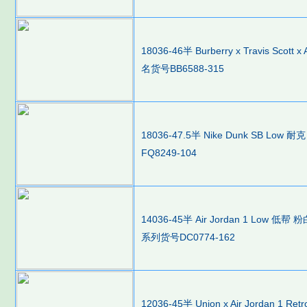
18036-46半 Burberry x Travis Sco
名货号BB6588-315
18036-47.5半 Nike Dunk SB 
FQ8249-104
14036-45半 Air Jordan 1 Low 
系列货号DC0774-162
12036-45半 Union x Air Jordan 1