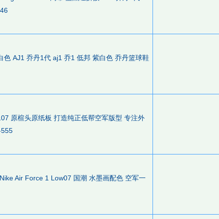
46
低帮 紫白色 AJ1 乔丹1代 aj1 乔1 低邦 紫白色 乔丹篮球鞋
ORCE 107 原楦头原纸板 打造纯正低帮空军版型 专注外
555
ke Air Force 1 Low07 国潮 水墨画配色 空军一