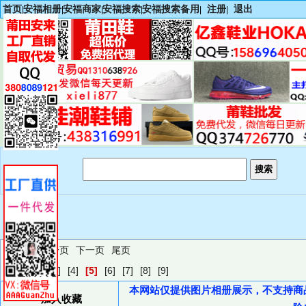
首页
安福相册
安福商家
安福搜索
安福搜索备用
注册
退出
|
|
|
|
|
|
首页
上一页
下一页
尾页
[1]
[2]
[3]
[4]
[5]
[6]
[7]
[8]
[9]
本网站仅提供图片相册展示，不支持商
加入收藏