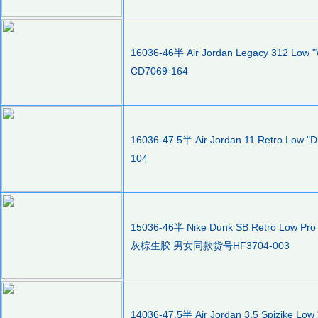
16036-46半 Air Jordan Legacy 312 Lo
CD7069-164
16036-47.5半 Air Jordan 11 Retro Low
104
15036-46半 Nike Dunk SB Retro Low Pr
灰棕生胶 男女同款货号HF3704-003
14036-47.5半 Air Jordan 3.5 Spizike 