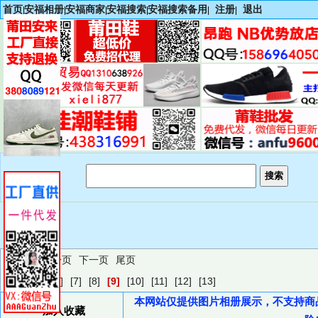
首页
安福相册
安福商家
安福搜索
安福搜索备用
注册
退出
|
|
|
|
|
|
首页
上一页
下一页
尾页
[4]
[5]
[6]
[7]
[8]
[9]
[10]
[11]
[12]
[13]
本网站仅提供图片相册展示，不支持商
加入收藏