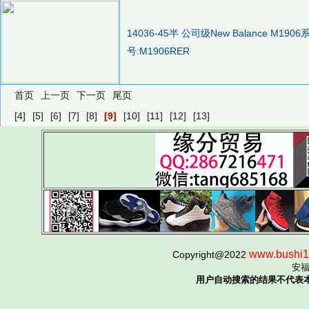
14036-45半 公司级New Balance M
号:M1906RER
首页
上一页
下一页
尾页
[4]
[5]
[6]
[7]
[8]
[9]
[10]
[11]
[12]
[13]
www.bushi1
Copyright@2022
安
用户自动搜索的结果不代表